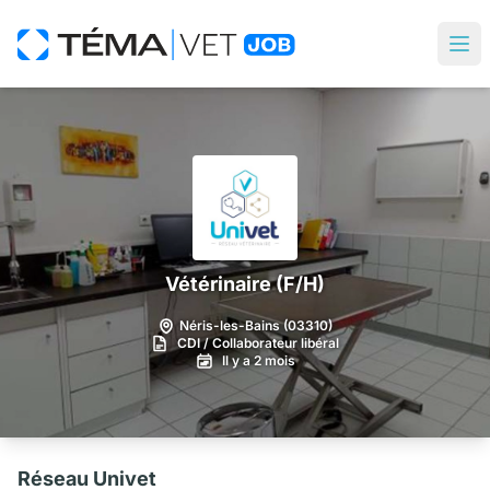
Vétérinaire (F/H)
Néris-les-Bains (03310)
CDI / Collaborateur libéral
Il y a 2 mois
Réseau Univet