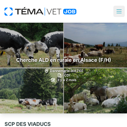
Cherche ALD en rurale en Alsace (F/H)
Dannemarie (68210)
CDI
Il y a 2 mois
SCP DES VIADUCS