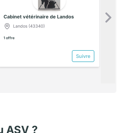
Cabinet vétérinaire de Landos
Su
Landos (43340)
1 offre
Suivre
u
ASV
?