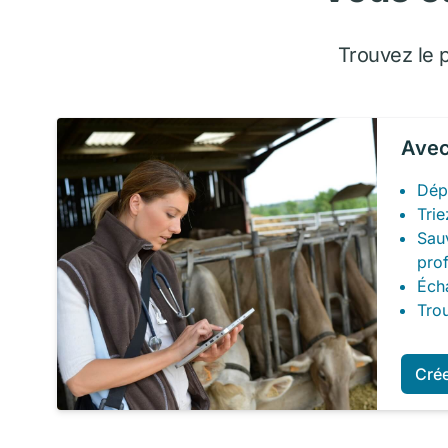
Trouvez le 
Avec
Dép
Trie
Sau
prof
Écha
Tro
Cré