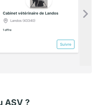
Cabinet vétérinaire de Landos
Su
Landos (43340)
1 offre
Suivre
u
ASV
?