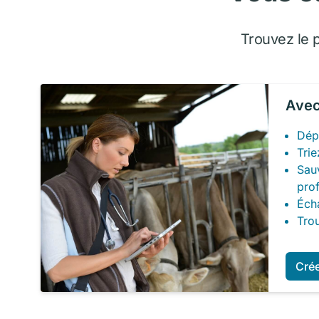
Trouvez le 
Avec
Dép
Trie
Sau
prof
Écha
Tro
Cré